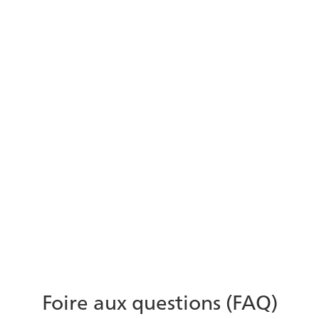
Utiliser l'analyse des
sentiments pour améliorer le
soutien à la clientèle
Découvrez comment l'analyse des sentiments
donne aux organisations un aperçu plus
approfondi des interactions avec les clients.
En savoir plus
Foire aux questions (FAQ)