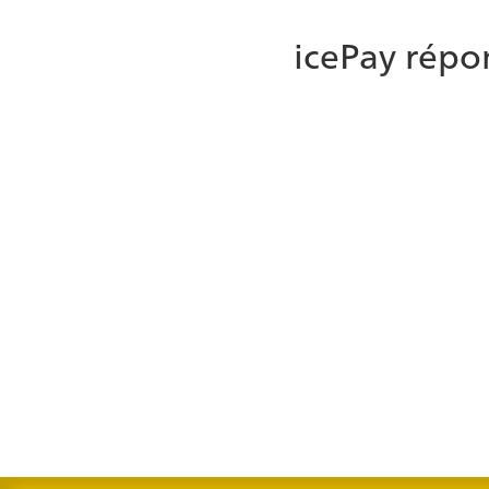
icePay répo
Self-service auton
Les clients peuvent effectuer des transactions de ma
système de RVI, un moyen transparent et efficace de t
besoin de l'aide d'un agent. Cette option ne nécessit
ice.