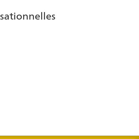
sationnelles
 pris en charge par l'agent
ients tout au long du processus de paiement tandis
é et la conformité. Ce mode est avantageux pour les
u lorsque les clients ont besoin d'une assistance
personnalisée.