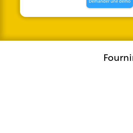
Demander une démo
Fourni
Protéger les données de paiement des
clients et instaurer la confiance
icePay ne stocke jamais les informations de carte de