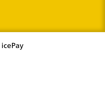
 icePay
Gagnez du temps et améliorez la
précision des paiements
Automatisez le traitement des cartes de crédit pour