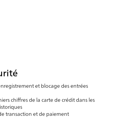
des transactions plus rapides et plus précises. icePay
simplifie le traitement et élimine les erreurs
manuelles, améliorant ainsi l'efficacité et la
satisfaction des clients.
urité
nregistrement et blocage des entrées
ers chiffres de la carte de crédit dans les
istoriques
de transaction et de paiement