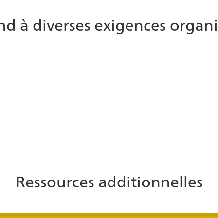
nd à diverses exigences organi
ome
Traitement
nière indépendante à l'aide du
Les agents guident les cl
raiter les paiements sans avoir
qu'icePay assure la sécurit
e pas le centre d'appels sur la
transactions complexes o
Ressources additionnelles