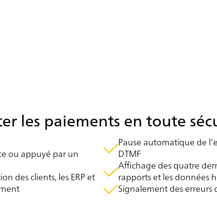
toute sécurité, icePay élimine le besoin de rendre
l'ensemble de votre environnement conforme aux
normes PCI, ce qui permet d'économiser du temps,
des ressources et des investissements dans des
processus ou des outils de conformité complexes.
ter les paiements en toute séc
Pause automatique de l'e
vice ou appuyé par un
DTMF
Affichage des quatre derni
on des clients, les ERP et
rapports et les données h
ement
Signalement des erreurs 