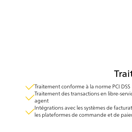
crédit, ce qui assure la sécurité des données des
titulaires de carte pendant et après les transactions.
Les clients peuvent payer en toute sécurité par
téléphone, tout en renforçant la confiance et en
réduisant les risques.
Trai
Traitement conforme à la norme PCI DSS
Traitement des transactions en libre-ser
agent
Intégrations avec les systèmes de facturati
les plateformes de commande et de pai