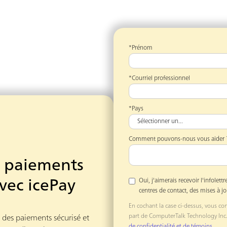
*Prénom
*Courriel professionnel
*Pays
Comment pouvons-nous vous aider 
e paiements
Oui, j'aimerais recevoir l'infole
avec icePay
centres de contact, des mises à jo
En cochant la case ci-dessus, vous c
part de ComputerTalk Technology Inc
des paiements sécurisé et 
de confidentialité et de témoins
.