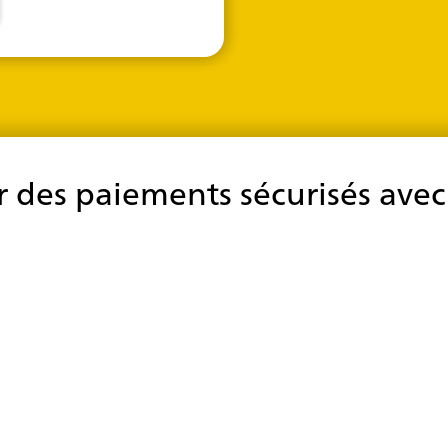
r des paiements sécurisés avec
Réduire les coûts liés à l'environnement
PCI
En gérant les données de paiement sensibles en