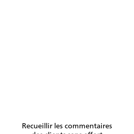
Obtenez une meilleure visibilité sur les
performances des agents
Les réponses au sondage révèlent des thèmes répétés dans
le sentiment des clients et le rendement des agents, aidant
les centres de contact à reconnaître les tendances et à
comprendre où des améliorations à la formation sont
nécessaires.
Recueillir les commentaires