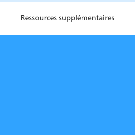
Ressources supplémentaires
Comment mettre en œuvre une
boucle efficace de rétroaction
des clients
Découvrez comment la rétroaction structurée aide les
centres de contact à transformer les résultats du
sondage en améliorations de service.
En savoir plus