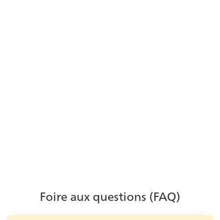
Débloquez le potentiel de l'IA
dans les centres de contact
Découvrez comment l'automatisation et les
informations basées sur l'IA aident les centres de
contact à s'adapter, à évoluer et à travailler plus
efficacement.
En savoir plus
Foire aux questions (FAQ)